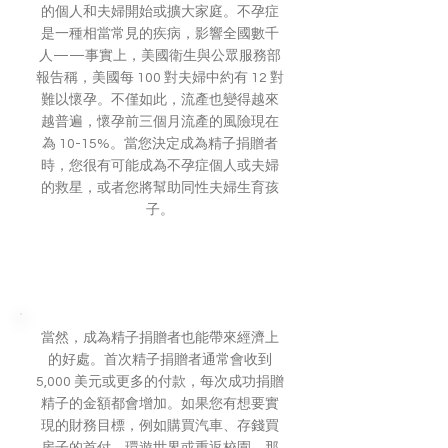
的個人和夫婦開始或擴大家庭。不孕症
是一種相當常見的疾病，影響全國數千
人——事實上，美國衛生與公眾服務部
報告稱，美國每 100 對夫婦中約有 12 對
難以懷孕。不僅如此，流產也變得越來
越普遍，懷孕前三個月流產的風險現在
為 10-15%。當您決定成為精子捐贈者
時，您很有可能成為不孕症個人或夫婦
的救星，或者您將幫助同性夫婦生育孩
子。
賺取薪酬
當然，成為精子捐贈者也能帶來經濟上
的好處。首次精子捐贈者通常會收到
5,000 美元或更多的付款，每次成功捐贈
精子的金額都會增加。如果您有想要實
現的財務目標，例如購買汽車、存錢買