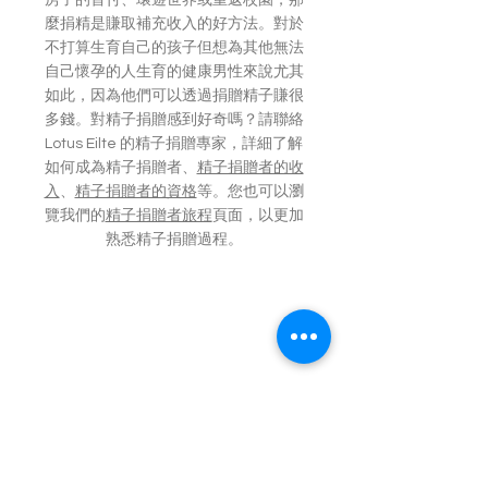
房子的首付、環遊世界或重返校園，那
麼捐精是賺取補充收入的好方法。對於
不打算生育自己的孩子但想為其他無法
自己懷孕的人生育的健康男性來說尤其
如此，因為他們可以透過捐贈精子賺很
多錢。對精子捐贈感到好奇嗎？請聯絡
Lotus Eilte 的精子捐贈專家，詳細了解
如何成為精子捐贈者、
精子捐贈者的收
入
、
精子捐贈者的資格
等。您也可以瀏
覽我們的
精子捐贈者旅程
頁面，以更加
熟悉精子捐贈過程。