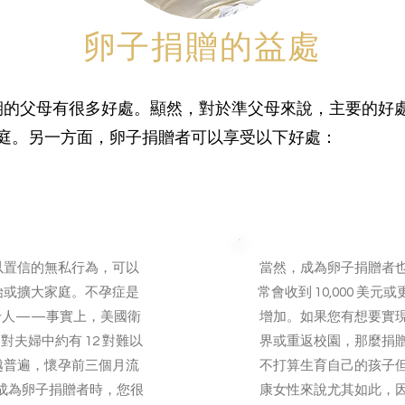
卵子捐贈的益處
期的父母有很多好處。顯然，對於準父母來說，主要的好
家庭。另一方面，卵子捐贈者可以享受以下好處：
好事
以置信的無私行為，可以
當然，成為卵子捐贈者
始或擴大家庭。不孕症是
常會收到 10,000 
千人——事實上，美國衛
增加。如果您有想要實
對夫婦中約有 12 對難以
界或重返校園，那麼捐
越普遍，懷孕前三個月流
不打算生育自己的孩子
定成為卵子捐贈者時，您很
康女性來說尤其如此，