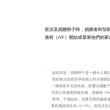
當涉及捐贈卵子時，捐贈者和預
過程（IVF）開始或發展他們的
為他人做
如前所述，捐贈卵子是一種令人難
幫助無法自然受孕的個人和夫婦開
一種相當常見的疾病，影響全國數
生與公眾服務部報告稱，美國每 100 
懷孕。不僅如此，流產也變得越來
產的風險現在為 10-15%。當您決